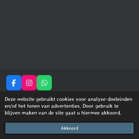
F
I
W
a
n
h
© 2024 - 2026 shinysensationswhippets
Deze website gebruikt cookies voor analyse-doeleinden
c
s
a
Powered by
JouwWeb
en/of het tonen van advertenties. Door gebruik te
e
t
t
blijven maken van de site gaat u hiermee akkoord.
b
a
s
o
g
A
o
r
p
Akkoord
E-mailadres
Telefoonnummer
Kaart
Facebook
WhatsApp
k
a
p