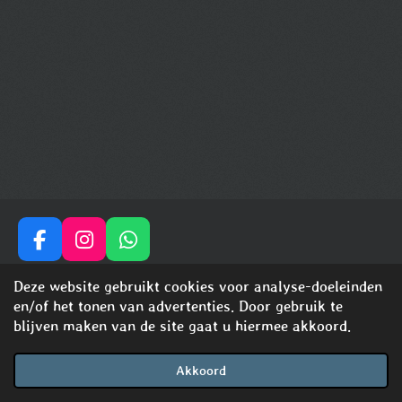
F
I
W
a
n
h
© 2024 - 2026 shinysensationswhippets
Deze website gebruikt cookies voor analyse-doeleinden
c
s
a
Powered by
JouwWeb
en/of het tonen van advertenties. Door gebruik te
e
t
t
blijven maken van de site gaat u hiermee akkoord.
b
a
s
o
g
A
o
r
p
Akkoord
E-mailadres
Telefoonnummer
Kaart
Facebook
WhatsApp
k
a
p