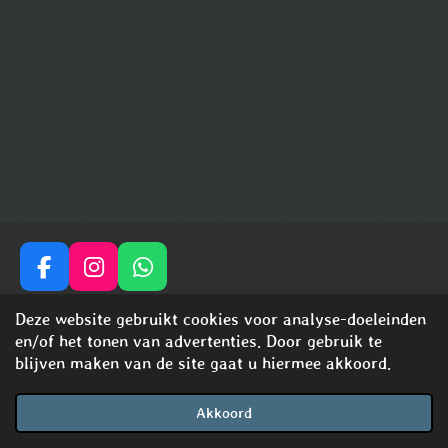
F
I
W
a
n
h
© 2024 - 2026 shinysensationswhippets
Deze website gebruikt cookies voor analyse-doeleinden
c
s
a
Powered by
JouwWeb
en/of het tonen van advertenties. Door gebruik te
e
t
t
blijven maken van de site gaat u hiermee akkoord.
b
a
s
o
g
A
o
r
p
Akkoord
E-mailadres
Telefoonnummer
Kaart
Facebook
WhatsApp
k
a
p