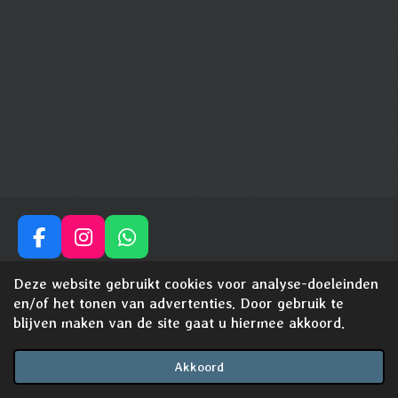
F
I
W
a
n
h
© 2024 - 2026 shinysensationswhippets
Deze website gebruikt cookies voor analyse-doeleinden
c
s
a
Powered by
JouwWeb
en/of het tonen van advertenties. Door gebruik te
e
t
t
blijven maken van de site gaat u hiermee akkoord.
b
a
s
o
g
A
o
r
p
Akkoord
E-mailadres
Telefoonnummer
Kaart
Facebook
WhatsApp
k
a
p